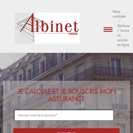
Nous
contacter
Déclarer
/ Suivre
un
sinistre
en ligne
JE CALCULE ET JE SOUSCRIS MON
ASSURANCE
€