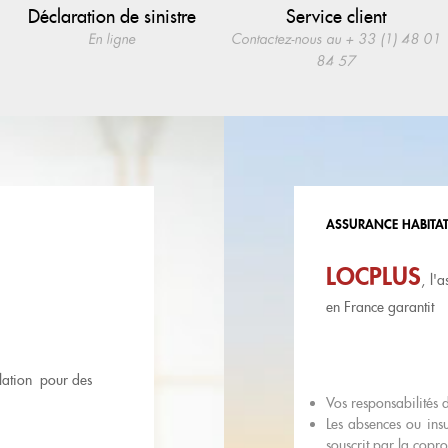
Déclaration de sinistre
Service client
En ligne
Contactez-nous au + 33 (1) 48 01
84 57
ASSURANCE HABITAT
LOCPLUS
, l'
en France garantit
ulation pour des
Vos responsabilités 
Les absences ou insu
souscrit par la copro