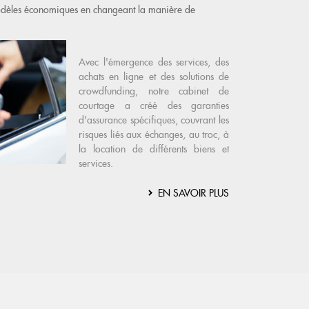
modèles économiques en changeant la manière de
Avec l'émergence des services, des
achats en ligne et des solutions de
crowdfunding, notre cabinet de
courtage a créé des garanties
d'assurance spécifiques, couvrant les
risques liés aux échanges, au troc, à
la location de différents biens et
services.
EN SAVOIR PLUS