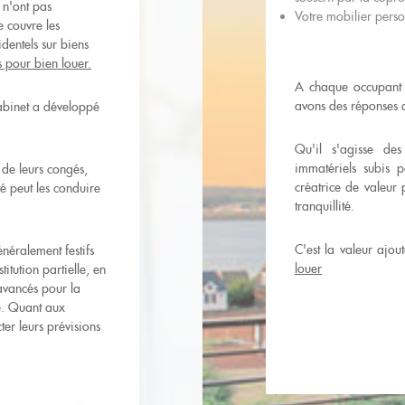
 n'ont pas
Votre mobilier perso
e couvre les
entels sur biens
s pour bien louer.
A chaque occupant (
avons des réponses 
cabinet a développé
Qu'il s'agisse de
immatériels subis 
de leurs congés,
créatrice de valeur 
é peut les conduire
tranquillité.
C'est la valeur ajou
néralement festifs
louer
titution partielle, en
avancés pour la
e. Quant aux
ter leurs prévisions